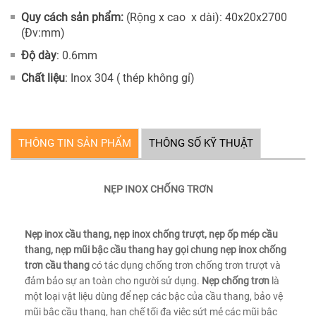
Quy cách sản phẩm:
(Rộng x cao x dài): 40x20x2700
(Đv:mm)
Độ dày
: 0.6mm
Chất liệu
: Inox 304 ( thép không gỉ)
THÔNG TIN SẢN PHẨM
THÔNG SỐ KỸ THUẬT
NẸP INOX CHỐNG TRƠN
Nẹp inox cầu thang, nẹp inox chống trượt, nẹp ốp mép cầu
thang, nẹp mũi bậc cầu thang hay gọi chung nẹp inox chống
trơn cầu thang
có tác dụng chống trơn chống trơn trượt và
đảm bảo sự an toàn cho người sử dụng.
Nẹp chống trơn
là
một loại vật liệu dùng để nẹp các bậc của cầu thang, bảo vệ
mũi bậc cầu thang, hạn chế tối đa việc sứt mẻ các mũi bậc