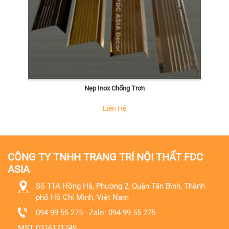
Nẹp Inox Chống Trơn
Liên Hệ
CÔNG TY TNHH TRANG TRÍ NỘI THẤT FDC
ASIA
Số 11A Hồng Hà, Phường 2, Quận Tân Bình, Thành
phố Hồ Chí Minh, Việt Nam
094 99 55 275 - Zalo: 094 99 55 275
MST
0316171749