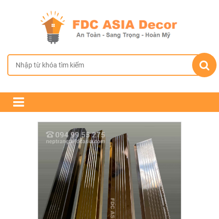
TRANG CHỦ
GIỚI THIỆU
SẢN PHẨM
CHÍNH SÁCH BÁN HÀNG
TIN TỨC & DỰ ÁN
LIÊN HỆ