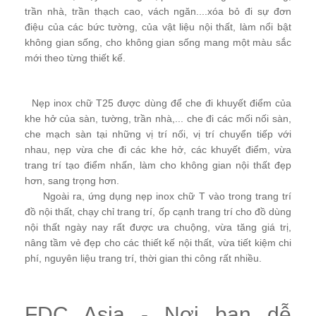
trần nhà, trần thạch cao, vách ngăn....xóa bỏ đi sự đơn
điệu của các bức tường, của vật liệu nội thất, làm nổi bật
không gian sống, cho không gian sống mang một màu sắc
mới theo từng thiết kế.
Nẹp inox chữ T25 được dùng để che đi khuyết điểm của
khe hở của sàn, tường, trần nhà,... che đi các mối nối sàn,
che mạch sàn tại những vị trí nối, vị trí chuyển tiếp với
nhau, nẹp vừa che đi các khe hở, các khuyết điểm, vừa
trang trí tạo điểm nhấn, làm cho không gian nội thất đẹp
hơn, sang trọng hơn.
Ngoài ra, ứng dụng nẹp inox chữ T vào trong trang trí
đồ nội thất, chạy chỉ trang trí, ốp cạnh trang trí cho đồ dùng
nội thất ngày nay rất được ưa chuộng, vừa tăng giá trị,
nâng tầm vẻ đẹp cho các thiết kế nội thất, vừa tiết kiệm chi
phí, nguyên liệu trang trí, thời gian thi công rất nhiều.
FDC Asia - Nơi bạn dễ