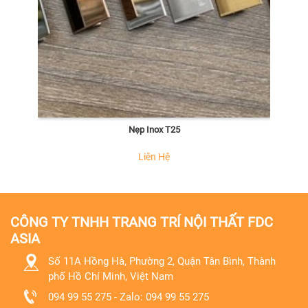
Nẹp Inox T25
Liên Hệ
CÔNG TY TNHH TRANG TRÍ NỘI THẤT FDC
ASIA
Số 11A Hồng Hà, Phường 2, Quận Tân Bình, Thành
phố Hồ Chí Minh, Việt Nam
094 99 55 275 - Zalo: 094 99 55 275