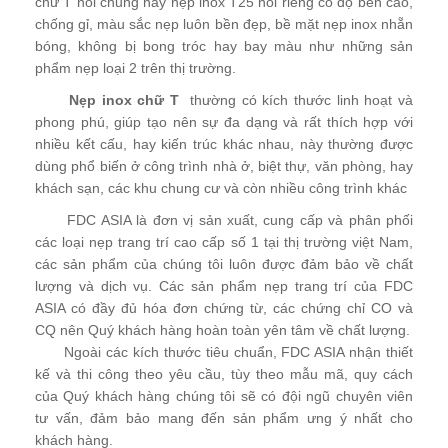
chữ T nói chung hay nẹp inox T25 nói riêng có độ bền cao,
chống gỉ, màu sắc nẹp luôn bền đẹp, bề mặt nẹp inox nhẵn
bóng, không bị bong tróc hay bay màu như những sản
phẩm nẹp loại 2 trên thị trường.
Nẹp inox chữ T
thường có kích thước linh hoạt và
phong phú, giúp tạo nên sự đa dạng và rất thích hợp với
nhiều kết cấu, hay kiến trúc khác nhau, này thường được
dùng phổ biến ở công trình nhà ở, biệt thự, văn phòng, hay
khách sạn, các khu chung cư và còn nhiều công trình khác
FDC ASIA là đơn vị sản xuất, cung cấp và phân phối
các loại nẹp trang trí cao cấp số 1 tại thị trường việt Nam,
các sản phẩm của chúng tôi luôn được đảm bảo về chất
lượng và dịch vụ. Các sản phẩm nẹp trang trí của FDC
ASIA có đầy đủ hóa đơn chứng từ, các chứng chỉ CO và
CQ nên Quý khách hàng hoàn toàn yên tâm về chất lượng.
Ngoài các kích thước tiêu chuẩn, FDC ASIA nhận thiết
kế và thi công theo yêu cầu, tùy theo mẫu mã, quy cách
của Quý khách hàng chúng tôi sẽ có đội ngũ chuyên viên
tư vấn, đảm bảo mang đến sản phẩm ưng ý nhất cho
khách hàng.