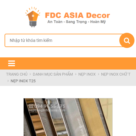
TRANG CHỦ
GIỚI THIỆU
SẢN PHẨM
CHÍNH SÁCH BÁN HÀNG
TIN TỨC & DỰ ÁN
TRANG CHỦ
DANH MỤC SẢN PHẨM
NẸP INOX
NẸP INOX CHỮ T
NẸP INOX T25
LIÊN HỆ