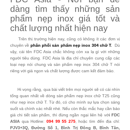
dàng tìm thấy những sản
phẩm nẹp inox giá tốt và
chất lượng nhất hiện nay
Trên thị trường hiện nay, cũng có không ít các đơn vị
chuyên về
phân phối sản phẩm nẹp inox 304 chữ T
.
Dù
vậy, cái tên FDC Asia chắc không còn xa lạ gì với những
người tiêu dùng. FDC Asia là địa chỉ chuyên cung cấp các
loại nẹp nói chung và sản phẩm nẹp inox 304 chữ T nói
riêng với giá ngon và chất lượng được cam kết đảm bảo.
Hi vọng rằng, qua bài viết trên mọi người sẽ có cái nhìn
tổng quan nhất về dòng sản phẩm nẹp inox chữ T25 cũng
như nẹp inox chữ T. Từ đó, có cho mình sự lựa chọn sáng
suốt và chính xác nhất nhé. Nếu còn thắc mắc hay cần báo
giá chi tiết sản phẩm, thì đừng ngần ngại liên hệ vớ
i FDC
ASIA
qua Hotline:
094 99 55 275
, hoặc tìm đến địa chỉ:
PJV3+3Q, Đường Số 1, Bình Trị Đông B, Bình Tân,