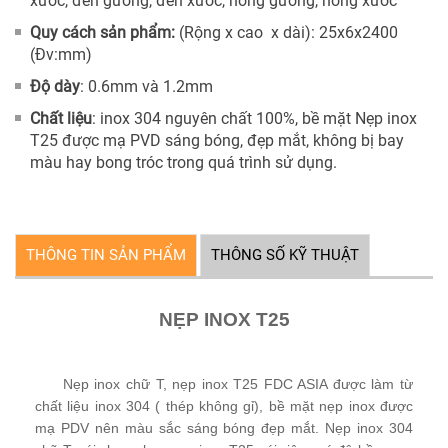
xước, đen gương, đen xước, hồng gương, hồng xước
Quy cách sản phẩm:
(Rộng x cao x dài): 25x6x2400
(Đv:mm)
Độ dày
: 0.6mm và 1.2mm
Chất liệu
: inox 304 nguyên chất 100%, bề mặt Nẹp inox
T25 được mạ PVD sáng bóng, đẹp mắt, không bị bay
màu hay bong tróc trong quá trình sử dụng.
THÔNG TIN SẢN PHẨM
THÔNG SỐ KỸ THUẬT
NẸP INOX T25
Nẹp inox chữ T, nẹp inox T25 FDC ASIA được làm từ
chất liệu inox 304 ( thép không gỉ), bề mặt nẹp inox được
mạ PDV nên màu sắc sáng bóng đẹp mắt. Nẹp inox 304